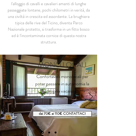
l'alloggio di cavalli e cavalieri amanti di lunghe
passeggiate lontane, pochi chilometri in verità, da
una civiltà in crescita ed assordante. La brughiera
tipica delle rive del Ticino, diventa Parco
Nazionale protetto, si trasforma in un fitto bosco
ed è l'incontaminata cornice di questa nostra
struttura.
MONO LOCALI
Confortevoli monolocali per
poter passare in autonomia la
propria vacanza.
dai 70€ ai 110€ CONTATTACI