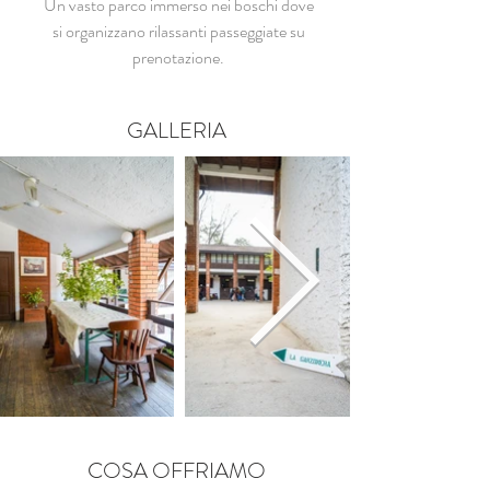
Un vasto parco immerso nei boschi dove
si organizzano rilassanti passeggiate su
prenotazione.
GALLERIA
COSA OFFRIAMO