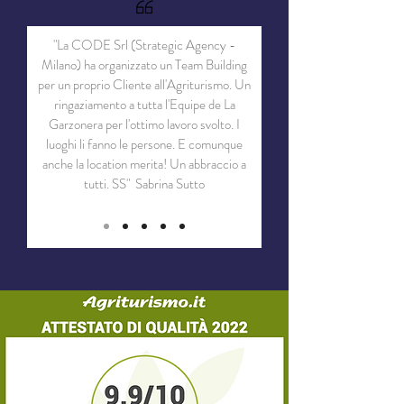
"La CODE Srl (Strategic Agency -
Milano) ha organizzato un Team Building
per un proprio Cliente all'Agriturismo. Un
ringaziamento a tutta l'Equipe de La
Garzonera per l'ottimo lavoro svolto. I
luoghi li fanno le persone. E comunque
anche la location merita! Un abbraccio a
tutti. SS"
Sabrina Sutto